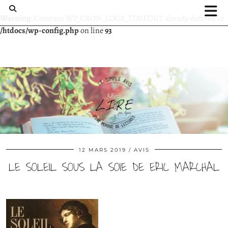
Warning
: Constant WP_CRON_LOCK_TIMEOUT already defined in
/htdocs/wp-config.php
on line
93
12 MARS 2019
AVIS
LE SOLEIL SOUS LA SOIE DE ERIC MARCHAL