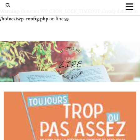
Warning
: Constant WP_CRON_LOCK_TIMEOUT already defined in
/htdocs/wp-config.php
on line
93