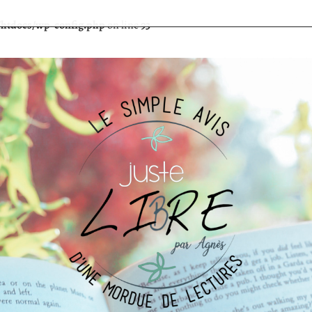
/htdocs/wp-config.php
on line
93