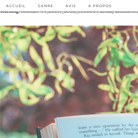
ACCUEIL
GENRE
AVIS
A PROPOS
Warning
: Constant WP_CRON_LOCK_TIMEOUT already defined in