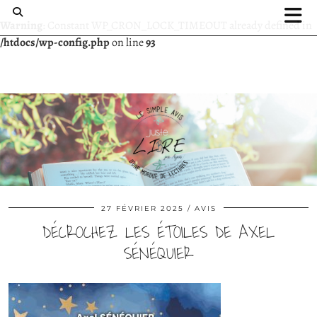
Warning
: Constant WP_CRON_LOCK_TIMEOUT already defined in
/htdocs/wp-config.php
on line
93
27 FÉVRIER 2025
AVIS
DÉCROCHEZ LES ÉTOILES DE AXEL
SÉNÉQUIER