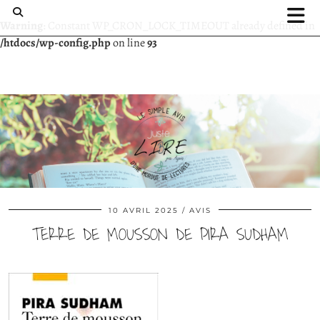
Warning
: Constant WP_CRON_LOCK_TIMEOUT already defined in
/htdocs/wp-config.php
on line
93
10 AVRIL 2025
AVIS
TERRE DE MOUSSON DE PIRA SUDHAM