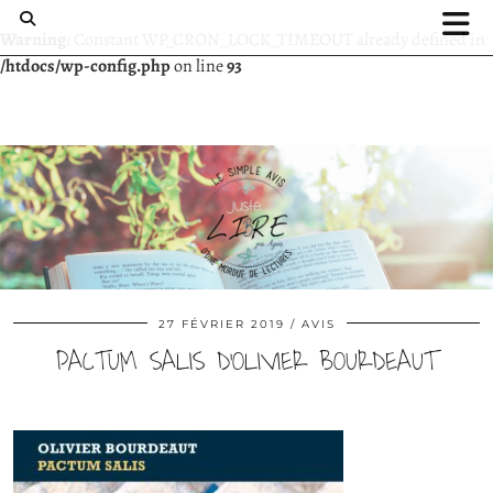
Warning
: Constant WP_CRON_LOCK_TIMEOUT already defined in
/htdocs/wp-config.php
on line
93
27 FÉVRIER 2019
AVIS
PACTUM SALIS D’OLIVIER BOURDEAUT