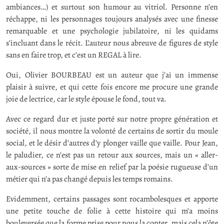
ambiances…) et surtout son humour au vitriol. Personne n’en
réchappe, ni les personnages toujours analysés avec une finesse
remarquable et une psychologie jubilatoire, ni les quidams
s’incluant dans le récit. L’auteur nous abreuve de figures de style
sans en faire trop, et c’est un REGAL à lire.
Oui, Olivier BOURBEAU est un auteur que j’ai un immense
plaisir à suivre, et qui cette fois encore me procure une grande
joie de lectrice, car le style épouse le fond, tout va.
Avec ce regard dur et juste porté sur notre propre génération et
société, il nous montre la volonté de certains de sortir du moule
social, et le désir d’autres d’y plonger vaille que vaille. Pour Jean,
le paludier, ce n’est pas un retour aux sources, mais un « aller-
aux-sources » sorte de mise en relief par la poésie rugueuse d’un
métier qui n’a pas changé depuis les temps romains.
Evidemment, certains passages sont rocambolesques et apporte
une petite touche de folie à cette histoire qui m’a moins
bouleversée que la forme prise pour nous la conter, mais cela n’ôte