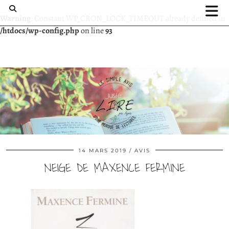
Warning
: Constant WP_CRON_LOCK_TIMEOUT already defined in
/htdocs/wp-config.php
on line
93
14 MARS 2019
AVIS
NEIGE DE MAXENCE FERMINE