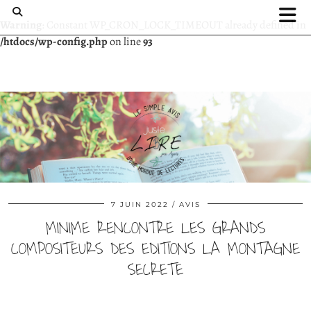
Warning
: Constant WP_CRON_LOCK_TIMEOUT already defined in
/htdocs/wp-config.php
on line
93
7 JUIN 2022
AVIS
MINIME RENCONTRE LES GRANDS
COMPOSITEURS DES EDITIONS LA MONTAGNE
SECRETE