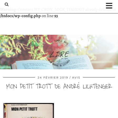
Warning
: Constant WP_CRON_LOCK_TIMEOUT already defined in
/htdocs/wp-config.php
on line
93
24 FÉVRIER 2019
AVIS
MON PETIT TROTT DE ANDRÉ LICHTENGER