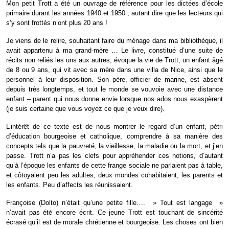
Mon petit Trott a été un ouvrage de référence pour les dictées d’école
primaire durant les
années 1940 et 1950 ; autant dire que les lecteurs qui
s’y sont frottés n’ont plus 20 ans !
Je viens de le relire, souhaitant faire du ménage dans ma bibliothèque, il
avait appartenu à ma grand-mère …
Le livre, constitué d’une suite de
récits non reliés les uns aux autres, évoque la vie de Trott, un enfant âgé
de 8 ou 9 ans, qui vit avec sa mère dans une villa de Nice, ainsi que le
personnel à leur disposition. Son père, officier de marine, est absent
depuis très longtemps, et tout le monde se vouvoie avec une distance
enfant – parent qui nous donne envie lorsque nos ados nous exaspèrent
(je suis certaine que vous voyez ce que je veux dire).
L’intérêt de ce texte est de nous montrer le regard d’un enfant, pétri
d’éducation bourgeoise et catholique, comprendre à sa manière des
concepts tels que la pauvreté, la vieillesse, la maladie ou la mort, et j’en
passe.
Trott n’a pas les clefs pour appréhender ces notions, d’autant
qu’à l’époque les enfants de cette frange sociale ne parlaient pas à table,
et côtoyaient peu les adultes, deux mondes cohabitaient, les parents et
les enfants. Peu d’affects les réunissaient.
Françoise (Dolto) n’était qu’une petite fille….
» Tout est langage »
n’avait pas été encore écrit.
Ce jeune Trott est touchant de sincérité
écrasé qu’il est de morale chrétienne et bourgeoise. Les choses ont bien