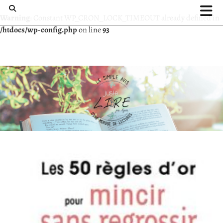
Warning
: Constant WP_CRON_LOCK_TIMEOUT already defined in
/htdocs/wp-config.php
on line
93