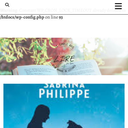
Warning
: Constant WP_CRON_LOCK_TIMEOUT already defined in
/htdocs/wp-config.php
on line
93